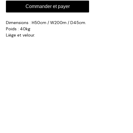
Commander et payer
Dimensions : H50cm / W200m / D45cm.
Poids : 40kg
Liège et velour.
Fabriqué dans nos ateliers au Portugal.
Délais de production : 4 à 6 semaines.
collection@volta-architecture.com
Paris, France
Contact