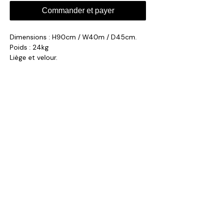
Commander et payer
Dimensions : H90cm / W40m / D45cm.
Poids : 24kg
Liège et velour.
Fabriqué dans nos ateliers au Portugal.
Délais de production : 4 à 6 semaines.
collection@volta-architecture.com
Paris, France
Contact