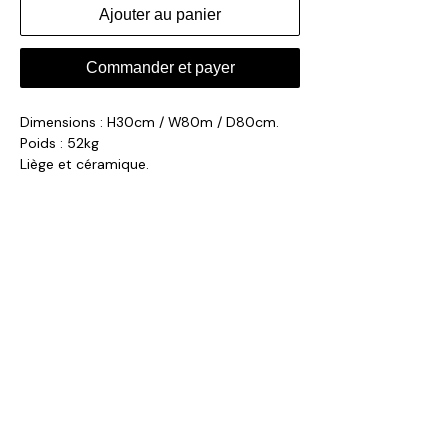
Ajouter au panier
Commander et payer
Dimensions : H30cm / W80m / D80cm.
Poids : 52kg
Liège et céramique.
Fabriqué dans nos ateliers au Portugal.
Délais de production : 12 à 14 semaines.
collection@volta-architecture.com
Paris, France