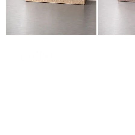
collection@volta-architecture.com
Paris, France
© 2025 by agenc