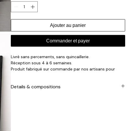
Ajouter au panier
Commander et payer
Livré sans percements, sans quincaillerie.
Réception sous 4 à 6 semaines.
Produit fabriqué sur commande par nos artisans pour
vous.
Details & compositions
Façades fabriquées en Europe.
Adapté à la collection METHOD de IKEA.
Support MDF teinté dans la masse de 2 cm / placage liège
de 3mm / finition vernis mat résistant à l'eau.
Placage liège sur les champs latéraux et la face avant /
MDF teinté visible sur la face arrière.